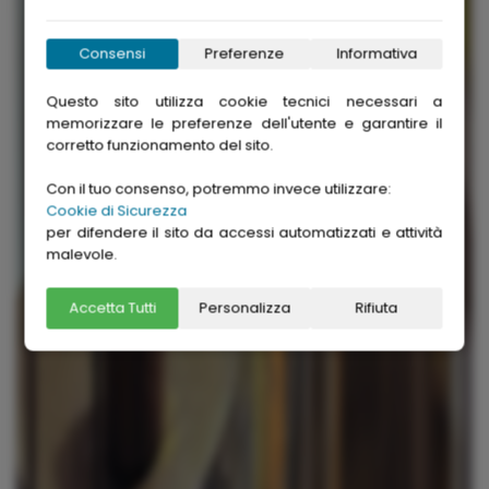
Consensi
Preferenze
Informativa
Questo sito utilizza cookie tecnici necessari a
memorizzare le preferenze dell'utente e garantire il
corretto funzionamento del sito.
Con il tuo consenso, potremmo invece utilizzare:
Cookie di Sicurezza
per difendere il sito da accessi automatizzati e attività
malevole.
Accetta Tutti
Personalizza
Rifiuta