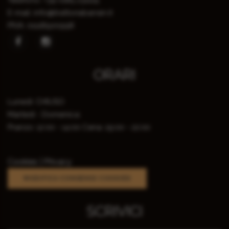
Telefono:
+39 0185 231119
E-mail:
info@trattoriabansin.it
PIVA:
01118920998
ORARI
Lunedì:
CHIUSO
Martedì - Domenica:
Pranzo: 12:00 - 14:00
Cena: 19:00 - 22:00
Cookies |
Privacy
MODIFICA CONSENSI COOKIES
SCRIVICI