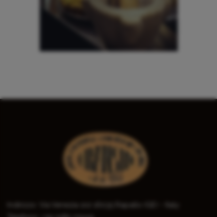
Indirizzo:
Via Venezia 102
16035 Rapallo (GE) - Italy